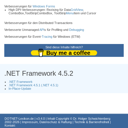
Verbesserungen für
Windows Forms
High DPI-Verbesserungen: Rezising für Data
GridView
,
ComboBox,ToolStripComboBox, ToolStrip
Menu
Item und Cursor
Verbesserungen für den Distributed Transactions
Verbesserte Unmanaged
API
s für Profiling und
Debugging
Verbesserungen für Event-
Tracing
für Windows (ETW)
Sind diese Inhalte hilfreich?
Buy me a coffee
.NET Framework 4.5.2
.NET Framework
.NET Framework 4.5.1 (.NET 4.5.1)
In-Place-Update
DOTNET-Lexikon.de
| v3.4.0 | Inhalt Copyright ©
Dr. Holger Schwichtenberg
2002-2026 |
Impressum, Datenschutz & Haftung
|
Technik & Barrierefreiheit
|
Kontakt