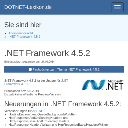
DOTNET-Lexikon.de
Toggle
navigat
Sie sind hier
Themenübersicht
.NET Framework 4.5.2
.NET Framework 4.5.2
Eintrag zuletzt aktualisiert am: 27.05.2014
Fachbücher zum Thema .NET Framework 4.5.2
.NET Framework 4.5.2 ist ein Update für
.NET
Framework 4.5.1
Erschienen am: 5.5.2014
Es gab keine öffentliche Preview-Version.
Neuerungen in .NET Framework 4.5.2:
Verbesserungen für
ASP.NET
HostingEnvironment.QueueBackgroundWorkItem
HttpResponse.AddOnSendingHeaders und
HttpResponseBase.AddOnSendingHeaders
HttpResponse.HeadersWritten und HttpResponseBase.HeadersWritten