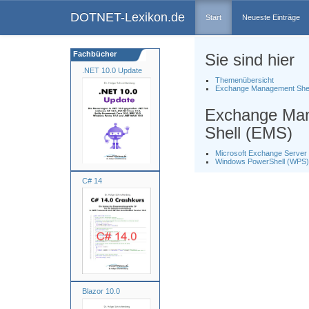
DOTNET-Lexikon.de
Start
Neueste Einträge
Fachbücher
Sie sind hier
.NET 10.0 Update
Themenübersicht
Exchange Management Shel
Exchange Ma
Shell (EMS)
Microsoft Exchange Server
Windows PowerShell (WPS)
C# 14
Blazor 10.0