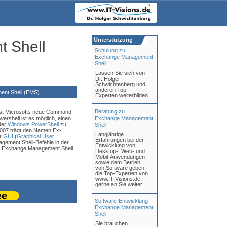
Unterstützung
 Shell
Schulung zu
Exchange Management
Shell
Lassen Sie sich von
Dr. Holger
Schwichtenberg und
anderen Top-
nt Shell (EMS)
Experten weiterbilden.
Beratung zu
st Microsofts neue Command
wershell ist es möglich, einen
Exchange Management
 der
Windows PowerShell
zu
Shell
2007 trägt den Namen Ex-
Langjährige
er
GUI
(
Graphical User
Erfahrungen bei der
gement Shell-Befehle in der
Entwicklung von
ne Exchange Management Shell
Desktop-, Web- und
Mobil-Anwendungen
sowie dem Betrieb
von Software geben
die Top-Experten von
www.IT-Visions.de
gerne an Sie weiter.
ee
Software-Entwicklung
Exchange Management
Shell
Sie brauchen