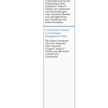
Unterstützung bei der
Entwicklung Ihrer
Software? www.IT-
Visions.de entwickelt
Ihre Anwendungen
oder einzelne Module
und übergibt Ihnen
den Quellcode mit
Dokumentation.
Technischer Support
zu Exchange
Management Shell
Sie haben Probleme
mit Ihrer Software
oder einzelne
Fragen? www.IT-
Visions.de hilft Ihnen
schnell und
kompetent.