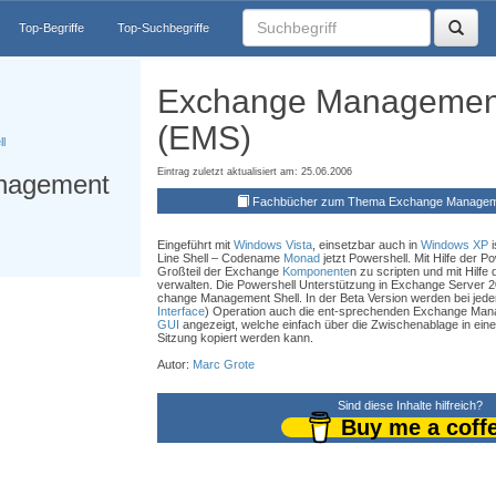
Top-Begriffe
Top-Suchbegriffe
Exchange Management
(EMS)
l
Eintrag zuletzt aktualisiert am: 25.06.2006
nagement
Fachbücher zum Thema Exchange Manageme
Eingeführt mit
Windows Vista
, einsetzbar auch in
Windows XP
i
Line Shell – Codename
Monad
jetzt Powershell. Mit Hilfe der Po
Großteil der Exchange
Komponente
n zu scripten und mit Hilfe
verwalten. Die Powershell Unterstützung in Exchange Server 
change Management Shell. In der Beta Version werden bei jed
Interface
) Operation auch die ent-sprechenden Exchange Mana
GUI
angezeigt, welche einfach über die Zwischenablage in ei
Sitzung kopiert werden kann.
Autor:
Marc Grote
Sind diese Inhalte hilfreich?
Buy me a coff