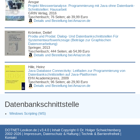
Ansgar
Projekt Messwertanalyse. Programmierung mit Java ohne Datenbank-
Schnittstellen: Hausarbeit
GRIN Verlag, 2016
Taschenbuch; 76 Seiten; ab 39,99 Euro
Details und Bestellung bei Amazon.de
Krömker, Detlef
Prodia und Prodat: Dialog- Und Datenbankschnittstellen Für
Systementwurfswerkzeuge (Beiträge zur Graphischen
Datenverarbeitung)
Springer, 2013
Taschenbuch; 444 Seiten; ab 54,99 Euro
Details und Bestellung bei Amazon.de
Hille, Heinz
Java Database Connectivity: Leitfaden zur Programmierung von
Datenbankschnittstellen auf Java-Plattformen
EHV Academicpress, 2009
Taschenbuch; 96 Seiten; ab 29,90 Euro
Details und Bestellung bei Amazon.de
Datenbankschnittstelle
Windows Scripting (WS)
DOTNET-Lexikon.de
| v3.4.0 | Inhalt Copyright ©
Dr. Holger Schwichtenberg
2002-2026 |
Impressum, Datenschutz & Haftung
|
Technik & Barrierefreiheit
|
Kontakt