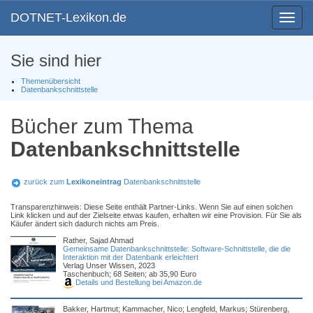
DOTNET-Lexikon.de
Toggle
navigat
Sie sind hier
Themenübersicht
Datenbankschnittstelle
Bücher zum Thema
Datenbankschnittstelle
zurück zum
Lexikoneintrag
Datenbankschnittstelle
Transparenzhinweis: Diese Seite enthält Partner-Links. Wenn Sie auf einen solchen
Link klicken und auf der Zielseite etwas kaufen, erhalten wir eine Provision. Für Sie als
Käufer ändert sich dadurch nichts am Preis.
Rather, Sajad Ahmad
Gemeinsame Datenbankschnittstelle: Software-Schnittstelle, die die
Interaktion mit der Datenbank erleichtert
Verlag Unser Wissen, 2023
Taschenbuch; 68 Seiten; ab 35,90 Euro
Details und Bestellung bei Amazon.de
Bakker, Hartmut; Kammacher, Nico; Lengfeld, Markus; Stürenberg,