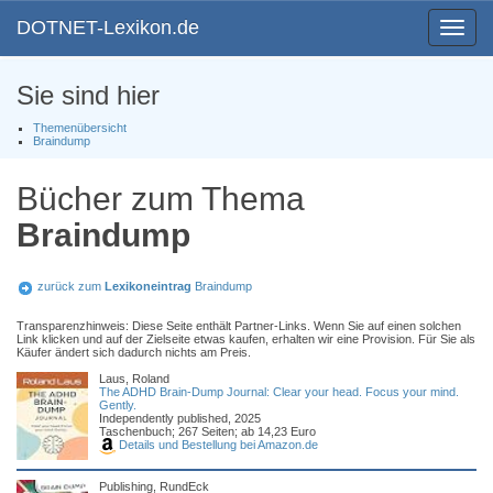
DOTNET-Lexikon.de
Toggle
navigat
Sie sind hier
Themenübersicht
Braindump
Bücher zum Thema
Braindump
zurück zum
Lexikoneintrag
Braindump
Transparenzhinweis: Diese Seite enthält Partner-Links. Wenn Sie auf einen solchen
Link klicken und auf der Zielseite etwas kaufen, erhalten wir eine Provision. Für Sie als
Käufer ändert sich dadurch nichts am Preis.
Laus, Roland
The ADHD Brain-Dump Journal: Clear your head. Focus your mind.
Gently.
Independently published, 2025
Taschenbuch; 267 Seiten; ab 14,23 Euro
Details und Bestellung bei Amazon.de
Publishing, RundEck