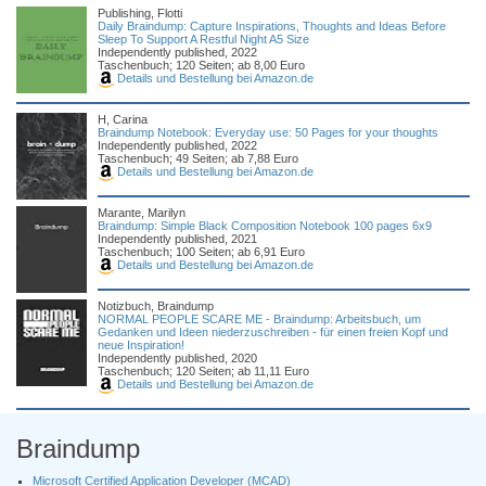
Publishing, Flotti
Daily Braindump: Capture Inspirations, Thoughts and Ideas Before
Sleep To Support A Restful Night A5 Size
Independently published, 2022
Taschenbuch; 120 Seiten; ab 8,00 Euro
Details und Bestellung bei Amazon.de
H, Carina
Braindump Notebook: Everyday use: 50 Pages for your thoughts
Independently published, 2022
Taschenbuch; 49 Seiten; ab 7,88 Euro
Details und Bestellung bei Amazon.de
Marante, Marilyn
Braindump: Simple Black Composition Notebook 100 pages 6x9
Independently published, 2021
Taschenbuch; 100 Seiten; ab 6,91 Euro
Details und Bestellung bei Amazon.de
Notizbuch, Braindump
NORMAL PEOPLE SCARE ME - Braindump: Arbeitsbuch, um
Gedanken und Ideen niederzuschreiben - für einen freien Kopf und
neue Inspiration!
Independently published, 2020
Taschenbuch; 120 Seiten; ab 11,11 Euro
Details und Bestellung bei Amazon.de
Braindump
Microsoft Certified Application Developer (MCAD)