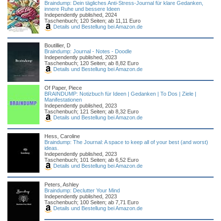
Braindump: Dein tägliches Anti-Stress-Journal für klare Gedanken,
innere Ruhe und bessere Ideen
Independently published, 2024
Taschenbuch; 120 Seiten; ab 11,11 Euro
Details und Bestellung bei Amazon.de
Boutillier, D
Braindump: Journal - Notes - Doodle
Independently published, 2023
Taschenbuch; 120 Seiten; ab 8,82 Euro
Details und Bestellung bei Amazon.de
Of Paper, Piece
BRAINDUMP: Notizbuch für Ideen | Gedanken | To Dos | Ziele |
Manifestationen
Independently published, 2023
Taschenbuch; 121 Seiten; ab 8,32 Euro
Details und Bestellung bei Amazon.de
Hess, Caroline
Braindump: The Journal: A space to keep all of your best (and worst)
ideas.
Independently published, 2023
Taschenbuch; 101 Seiten; ab 6,52 Euro
Details und Bestellung bei Amazon.de
Peters, Ashley
Braindump: Declutter Your Mind
Independently published, 2023
Taschenbuch; 100 Seiten; ab 7,71 Euro
Details und Bestellung bei Amazon.de