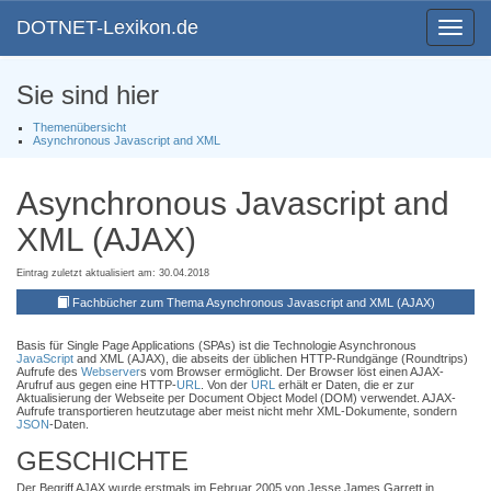
DOTNET-Lexikon.de
Toggle
navigat
Sie sind hier
Themenübersicht
Asynchronous Javascript and XML
Asynchronous Javascript and
XML (AJAX)
Eintrag zuletzt aktualisiert am: 30.04.2018
Fachbücher zum Thema Asynchronous Javascript and XML (AJAX)
Basis für Single Page Applications (SPAs) ist die Technologie Asynchronous
JavaScript
and XML (AJAX), die abseits der üblichen HTTP-Rundgänge (Roundtrips)
Aufrufe des
Webserver
s vom Browser ermöglicht. Der Browser löst einen AJAX-
Arufruf aus gegen eine HTTP-
URL
. Von der
URL
erhält er Daten, die er zur
Aktualisierung der Webseite per Document Object Model (DOM) verwendet. AJAX-
Aufrufe transportieren heutzutage aber meist nicht mehr XML-Dokumente, sondern
JSON
-Daten.
GESCHICHTE
Der Begriff AJAX wurde erstmals im Februar 2005 von Jesse James Garrett in