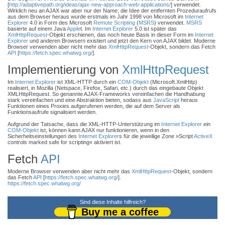
[
http://adaptivepath.org/ideas/ajax-new-approach-web-applications/
] verwendet.
Wirklich neu an AJAX war aber nur der Name; die Idee der entfernten Prozeduraufrufs
aus dem Browser heraus wurde erstmals im Jahr 1998 von Microsoft im
Internet
Explorer
4.0 in Form des Microsoft
Remote Scripting
(
MSRS
) verwendet.
MSRS
basierte auf einem Java
Apple
t. Im
Internet Explorer
5.0 ist später das
XmlHttpRequest
-Objekt erschienen, das noch heute Basis in dieser Form im
Internet
Explorer
und anderen Browsern existiert und jetzt den Kern von AJAX bildet. Moderne
Browser verwenden aber nicht mehr das
XmlHttpRequest
-Objekt, sondern das Fetch
API
[
https://fetch.spec.whatwg.org/
].
Implementierung von
XmlHttpRequest
Im
Internet Explorer
ist XML-HTTP durch ein
COM-Objekt
(Microsoft.XmlHttp)
realisiert, in Mozilla (Netspace, Firefox, Safari, etc.) durch das eingebaute Objekt
XMLHttpRequest. So genannte AJAX-Frameworks vereinfachen die Handhabung
stark vereinfachen und eine Abstraktion bieten, sodass aus
JavaScript
heraus
Funktionen eines Proxies aufgerufenen werden, die auf dem Server als
Funktionsaufrufe signalisiert werden.
Aufgrund der Tatsache, dass die XML-HTTP-Unterstützung im
Internet Explorer
ein
COM-Objekt
ist, können kann AJAX nur funktionieren, wenn in den
Sicherheitseinstellungen des
Internet Explorer
s für die jeweilige Zone »Script
ActiveX
controls marked safe for scripting« aktiviert ist.
Fetch
API
Moderne Browser verwenden aber nicht mehr das
XmlHttpRequest
-Objekt, sondern
das Fetch
API
[
https://fetch.spec.whatwg.org/
].
https://fetch.spec.whatwg.org/
Sind diese Inhalte hilfreich?
Buy me a coffee