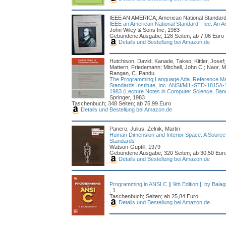
IEEE AN AMERICA; American National Standards
IEEE an American National Standard - Iee: An A
John Wiley & Sons Inc, 1983
Gebundene Ausgabe; 128 Seiten; ab 7,06 Euro
Details und Bestellung bei Amazon.de
Hutchison, David; Kanade, Takeo; Kittler, Josef;
Mattern, Friedemann; Mitchell, John C.; Naor, M
Rangan, C. Pandu
The Programming Language Ada. Reference Man
Standards Institute, Inc. ANSI/MIL-STD-1815A
1983 (Lecture Notes in Computer Science, Ban
Springer, 1983
Taschenbuch; 348 Seiten; ab 75,99 Euro
Details und Bestellung bei Amazon.de
Panero, Julius; Zelnik, Martin
Human Dimension and Interior Space: A Source
Standards
Watson-Guptill, 1979
Gebundene Ausgabe; 320 Seiten; ab 30,50 Eur
Details und Bestellung bei Amazon.de
Programming in ANSI C || 9th Edition || by Bala
, 1
Taschenbuch; Seiten; ab 25,84 Euro
Details und Bestellung bei Amazon.de