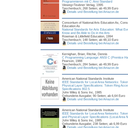
Programmieren mit C: Ansi Standard
Vieweg+Teubner Verlag, 1995
Taschenbuch; 268 Seiten; ab 49,99 Euro
Details und Bestellung bei Amazon.de
Consortium of National Arts Education As, Conso
Education As
National Standards for Arts Education: What E
Know and Be Able to Do in the Arts
Rowman & Littlefield Education, 1994
Taschenbuch; 148 Seiten; ab 48,10 Euro
Details und Bestellung bei Amazon.de
Kernighan, Brian; Ritchie, Dennis
C Programming Language: ANSI C (Prentice Hall 
Pearson, 1988
Taschenbuch; 284 Seiten; ab 49,99 Euro
Details und Bestellung bei Amazon.de
American National Standards Institute
IEEE Standards for Local Area Networks: Toke
Physical Layer Specifications: Token Ring Acc
Specifications 802.5
John Wiley & Sons Inc, 1985
Gebundene Ausgabe; 90 Seiten; ab 6,64 Euro
Details und Bestellung bei Amazon.de
American National Standards Institute
IEEE Standards for Local Area Networks: Tok
and Physical Layer Specifications (Local Area 
John Wiley & Sons Inc, 1985
Gebundene Ausgabe; 238 Seiten; ab 6,99 Euro
Details und Bestellung bei Amazon.de