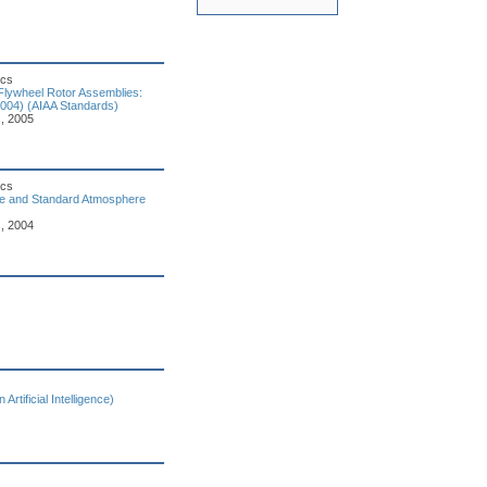
ics
Flywheel Rotor Assemblies:
004) (AIAA Standards)
s, 2005
ics
ce and Standard Atmosphere
s, 2004
rtificial Intelligence)