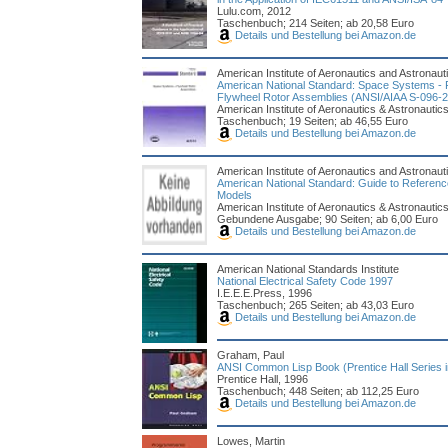
Lulu.com, 2012
Taschenbuch; 214 Seiten; ab 20,58 Euro
Details und Bestellung bei Amazon.de
American Institute of Aeronautics and Astronaut
American National Standard: Space Systems - 
Flywheel Rotor Assemblies (ANSI/AIAA S-096-2
American Institute of Aeronautics & Astronautic
Taschenbuch; 19 Seiten; ab 46,55 Euro
Details und Bestellung bei Amazon.de
American Institute of Aeronautics and Astronaut
American National Standard: Guide to Referen
Models
American Institute of Aeronautics & Astronautic
Gebundene Ausgabe; 90 Seiten; ab 6,00 Euro
Details und Bestellung bei Amazon.de
American National Standards Institute
National Electrical Safety Code 1997
I.E.E.E.Press, 1996
Taschenbuch; 265 Seiten; ab 43,03 Euro
Details und Bestellung bei Amazon.de
Graham, Paul
ANSI Common Lisp Book (Prentice Hall Series in A
Prentice Hall, 1996
Taschenbuch; 448 Seiten; ab 112,25 Euro
Details und Bestellung bei Amazon.de
Lowes, Martin