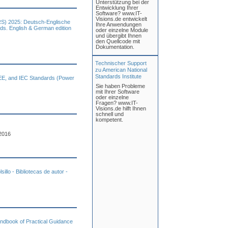
Unterstützung bei der
Entwicklung Ihrer
Software? www.IT-
Visions.de entwickelt
FRS) 2025: Deutsch-Englische
Ihre Anwendungen
ds. English & German edition
oder einzelne Module
und übergibt Ihnen
den Quellcode mit
Dokumentation.
Technischer Support
zu American National
Standards Institute
EEE, and IEC Standards (Power
Sie haben Probleme
mit Ihrer Software
oder einzelne
Fragen? www.IT-
Visions.de hilft Ihnen
schnell und
kompetent.
2016
sillo - Bibliotecas de autor -
andbook of Practical Guidance