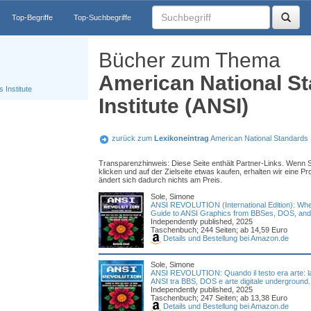
Top-Begriffe
Top-Suchbegriffe
Bücher zum Thema
American National S
 Institute
Institute (ANSI)
zurück zum
Lexikoneintrag
American National Standards I
Transparenzhinweis: Diese Seite enthält Partner-Links. Wenn S
klicken und auf der Zielseite etwas kaufen, erhalten wir eine Pro
ändert sich dadurch nichts am Preis.
Sole, Simone
ANSI REVOLUTION (International Edition): When
Guide to ANSI Graphics from BBSes, DOS, and U
Independently published, 2025
Taschenbuch; 244 Seiten; ab 14,59 Euro
Details und Bestellung bei Amazon.de
Sole, Simone
ANSI REVOLUTION: Quando il testo era arte: la g
ANSI tra BBS, DOS e arte digitale underground.
Independently published, 2025
Taschenbuch; 247 Seiten; ab 13,38 Euro
Details und Bestellung bei Amazon.de