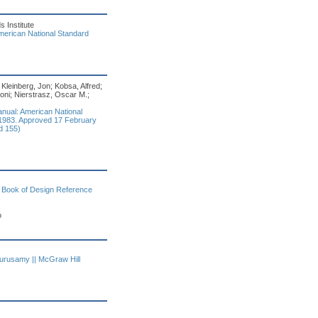
 Institute
merican National Standard
 Kleinberg, Jon; Kobsa, Alfred;
oni; Nierstrasz, Oscar M.;
ual: American National
-1983. Approved 17 February
d 155)
 Book of Design Reference
o
gurusamy || McGraw Hill