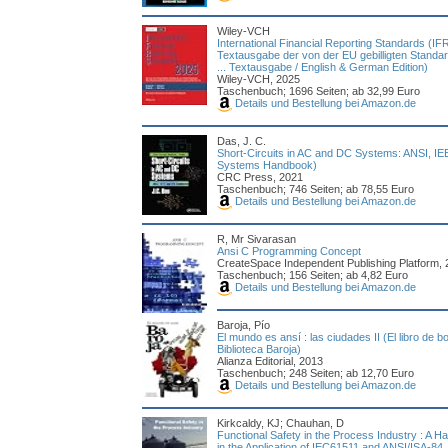
Wiley-VCH
International Financial Reporting Standards (I
Textausgabe der von der EU gebilligten Standar
... Textausgabe / English & German Edition)
Wiley-VCH, 2025
Taschenbuch; 1696 Seiten; ab 32,99 Euro
Details und Bestellung bei Amazon.de
Das, J. C.
Short-Circuits in AC and DC Systems: ANSI, I
Systems Handbook)
CRC Press, 2021
Taschenbuch; 746 Seiten; ab 78,55 Euro
Details und Bestellung bei Amazon.de
R, Mr Sivarasan
Ansi C Programming Concept
CreateSpace Independent Publishing Platform, 
Taschenbuch; 156 Seiten; ab 4,82 Euro
Details und Bestellung bei Amazon.de
Baroja, Pío
El mundo es ansí : las ciudades II (El libro de bol
Biblioteca Baroja)
Alianza Editorial, 2013
Taschenbuch; 248 Seiten; ab 12,70 Euro
Details und Bestellung bei Amazon.de
Kirkcaldy, KJ; Chauhan, D
Functional Safety in the Process Industry : A H
in the Application of IEC61511 and ANSI/ISA-84