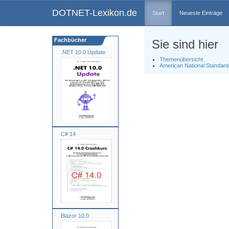
DOTNET-Lexikon.de
Start
Neueste Einträge
Fachbücher
Sie sind hier
.NET 10.0 Update
Themenübersicht
American National Standards
C# 14
Blazor 10.0