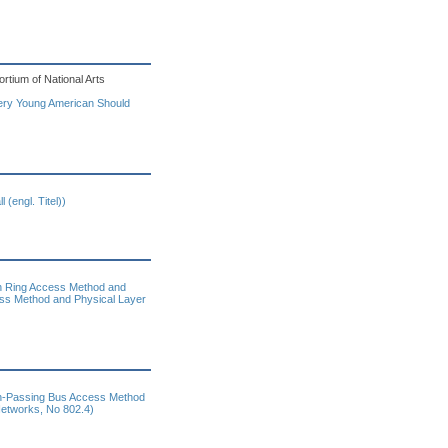
rtium of National Arts
very Young American Should
(engl. Titel))
n Ring Access Method and
ess Method and Physical Layer
en-Passing Bus Access Method
Networks, No 802.4)