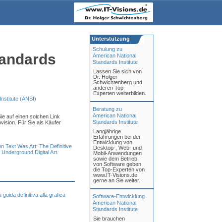
Unterstützung
Schulung zu
tandards
American National
Standards Institute
Lassen Sie sich von
Dr. Holger
Schwichtenberg und
anderen Top-
Experten weiterbilden.
nstitute (ANSI)
Beratung zu
American National
ie auf einen solchen Link
Standards Institute
vision. Für Sie als Käufer
Langjährige
Erfahrungen bei der
Entwicklung von
 Text Was Art: The Definitive
Desktop-, Web- und
nderground Digital Art.
Mobil-Anwendungen
sowie dem Betrieb
von Software geben
die Top-Experten von
www.IT-Visions.de
gerne an Sie weiter.
uida definitiva alla grafica
Software-Entwicklung
American National
Standards Institute
Sie brauchen