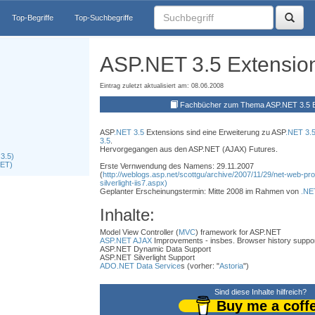
Top-Begriffe
Top-Suchbegriffe
ASP.NET 3.5 Extensio
Eintrag zuletzt aktualisiert am: 08.06.2008
Fachbücher zum Thema ASP.NET 3.5 E
ASP
.NET 3.5
Extensions sind eine Erweiterung zu ASP
.NET 3.
3.5
.
Hervorgegangen aus den ASP.NET (AJAX) Futures.
3.5)
NET)
Erste Vernwendung des Namens: 29.11.2007
(
http://weblogs.asp.net/scottgu/archive/2007/11/29/net-web-p
silverlight-iis7.aspx)
Geplanter Erscheinungstermin: Mitte 2008 im Rahmen von
.NE
Inhalte:
Model View Controller (
MVC
) framework for ASP.NET
ASP.NET AJAX
Improvements - insbes. Browser history suppo
ASP.NET Dynamic Data Support
ASP.NET Silverlight Support
ADO.NET Data Service
s (vorher: "
Astoria
")
Sind diese Inhalte hilfreich?
Buy me a coff