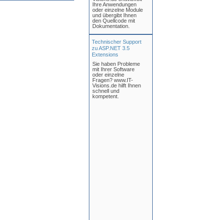
Ihre Anwendungen
oder einzelne Module
und übergibt Ihnen
den Quellcode mit
Dokumentation.
Technischer Support
zu ASP.NET 3.5
Extensions
Sie haben Probleme
mit Ihrer Software
oder einzelne
Fragen? www.IT-
Visions.de hilft Ihnen
schnell und
kompetent.