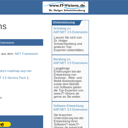
Unterstützung
ns
Schulung zu
ASP.NET 3.5 Extensions
Lassen Sie sich von
Dr. Holger
xtensions
Schwichtenberg und
anderen Top-
Experten weiterbilden.
5
aus dem
.NET Framework
Beratung zu
ASP.NET 3.5 Extensions
Langjährige
roduct-roadmap-asp-net-
Erfahrungen bei der
Entwicklung von
T 3.5
Service Pack
1.
Desktop-, Web- und
Mobil-Anwendungen
sowie dem Betrieb
von Software geben
die Top-Experten von
www.IT-Visions.de
gerne an Sie weiter.
rt
Software-Entwicklung
ASP.NET 3.5 Extensions
Sie brauchen
Unterstützung bei der
Entwicklung Ihrer
ee
Software? www.IT-
Visions.de entwickelt