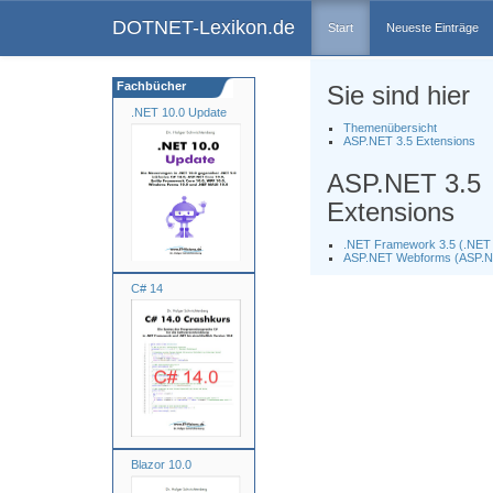
DOTNET-Lexikon.de
Start
Neueste Einträge
Fachbücher
Sie sind hier
.NET 10.0 Update
Themenübersicht
ASP.NET 3.5 Extensions
ASP.NET 3.5
Extensions
.NET Framework 3.5 (.NET 
ASP.NET Webforms (ASP.
C# 14
Blazor 10.0